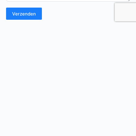
Verzenden
Over MariTim
Nieuws & Updates
Steun MariTim
Contact
Adresgegevens: